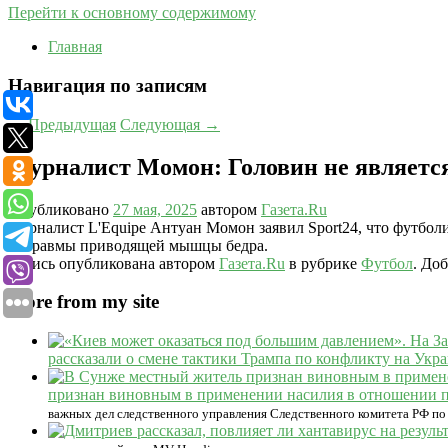
Перейти к основному содержимому
Главная
Навигация по записям
←
Предыдущая
Следующая
→
Журналист Момон: Головин не являетс
Опубликовано
27 мая, 2025
автором
Газета.Ru
Журналист L'Equipe Антуан Момон заявил Sport24, что футболис
за травмы приводящей мышцы бедра.
Запись опубликована автором
Газета.Ru
в рубрике
Футбол
. До
More from my site
рассказали о смене тактики Трампа по конфликту на Укр
признан виновным в применении насилия в отношении пр
важных дел следственного управления Следственного комитета РФ по