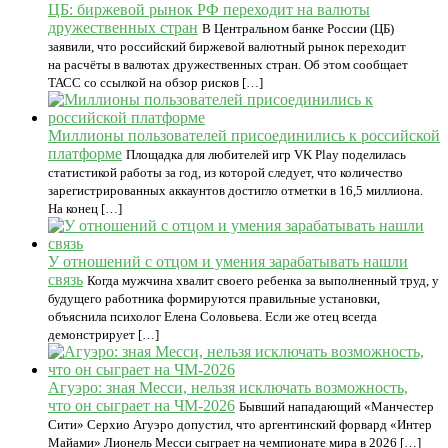
ЦБ: биржевой рынок РФ переходит на валюты
дружественных стран
В Центральном банке России (ЦБ)
заявили, что российский биржевой валютный рынок переходит
на расчёты в валютах дружественных стран. Об этом сообщает
ТАСС со ссылкой на обзор рисков […]
Миллионы пользователей присоединились к российской
платформе
Площадка для любителей игр VK Play поделилась
статистикой работы за год, из которой следует, что количество
зарегистрированных аккаунтов достигло отметки в 16,5 миллиона.
На конец […]
У отношений с отцом и умения зарабатывать нашли
связь
Когда мужчина хвалит своего ребенка за выполненный труд, у
будущего работника формируются правильные установки,
объяснила психолог Елена Соловьева. Если же отец всегда
демонстрирует […]
Агуэро: зная Месси, нельзя исключать возможность,
что он сыграет на ЧМ-2026
Бывший нападающий «Манчестер
Сити» Серхио Агуэро допустил, что аргентинский форвард «Интер
Майами» Лионель Месси сыграет на чемпионате мира в 2026 […]