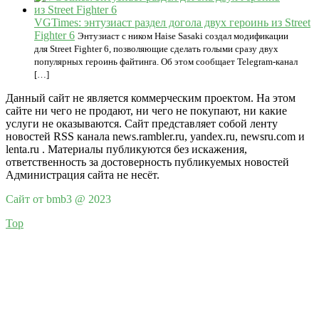
VGTimes: энтузиаст раздел догола двух героинь из Street
Fighter 6
Энтузиаст с ником Haise Sasaki создал модификации
для Street Fighter 6, позволяющие сделать голыми сразу двух
популярных героинь файтинга. Об этом сообщает Telegram-канал
[…]
Данный сайт не является коммерческим проектом. На этом
сайте ни чего не продают, ни чего не покупают, ни какие
услуги не оказываются. Сайт представляет собой ленту
новостей RSS канала news.rambler.ru, yandex.ru, newsru.com и
lenta.ru . Материалы публикуются без искажения,
ответственность за достоверность публикуемых новостей
Администрация сайта не несёт.
Сайт от bmb3 @ 2023
Top