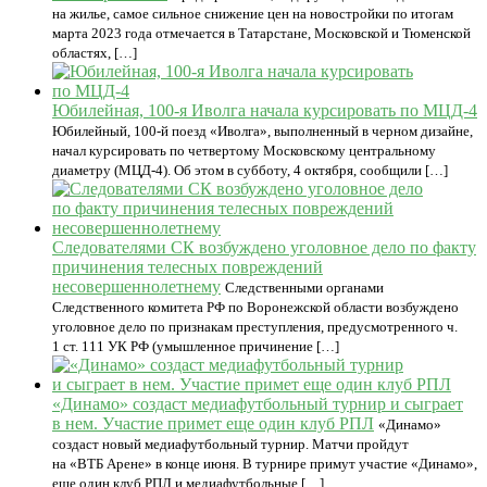
на жилье, самое сильное снижение цен на новостройки по итогам
марта 2023 года отмечается в Татарстане, Московской и Тюменской
областях, […]
Юбилейная, 100-я Иволга начала курсировать по МЦД-4
Юбилейный, 100-й поезд «Иволга», выполненный в черном дизайне,
начал курсировать по четвертому Московскому центральному
диаметру (МЦД-4). Об этом в субботу, 4 октября, сообщили […]
Следователями СК возбуждено уголовное дело по факту
причинения телесных повреждений
несовершеннолетнему
Следственными органами
Следственного комитета РФ по Воронежской области возбуждено
уголовное дело по признакам преступления, предусмотренного ч.
1 ст. 111 УК РФ (умышленное причинение […]
«Динамо» создаст медиафутбольный турнир и сыграет
в нем. Участие примет еще один клуб РПЛ
«Динамо»
создаст новый медиафутбольный турнир. Матчи пройдут
на «ВТБ Арене» в конце июня. В турнире примут участие «Динамо»,
еще один клуб РПЛ и медиафутбольные […]