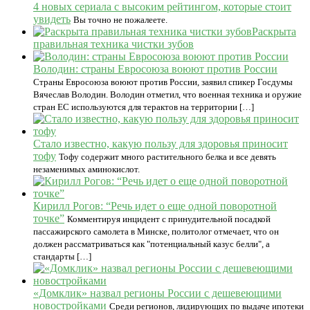
4 новых сериала с высоким рейтингом, которые стоит
увидеть
Вы точно не пожалеете.
Раскрыта
правильная техника чистки зубов
Володин: страны Евросоюза воюют против России
Страны Евросоюза воюют против России, заявил спикер Госдумы
Вячеслав Володин. Володин отметил, что военная техника и оружие
стран ЕС используются для терактов на территории […]
Стало известно, какую пользу для здоровья приносит
тофу
Тофу содержит много растительного белка и все девять
незаменимых аминокислот.
Кирилл Рогов: “Речь идет о еще одной поворотной
точке”
Комментируя инцидент с принудительной посадкой
пассажирского самолета в Минске, политолог отмечает, что он
должен рассматриваться как "потенциальный казус белли", а
стандарты […]
«Домклик» назвал регионы России с дешевеющими
новостройками
Среди регионов, лидирующих по выдаче ипотеки