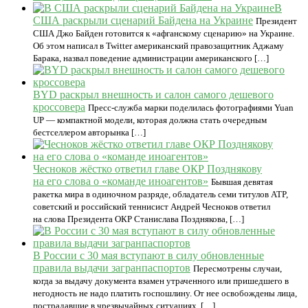
В
США раскрыли сценарий Байдена на Украине
Президент
США Джо Байден готовится к «афганскому сценарию» на Украине.
Об этом написал в Twitter американский правозащитник Аджаму
Барака, назвал поведение администрации американского […]
BYD раскрыл внешность и салон самого дешевого
кроссовера
Пресс-служба марки поделилась фотографиями Yuan
UP — компактной модели, которая должна стать очередным
бестселлером авторынка […]
Чесноков жёстко ответил главе ОКР Позднякову
на его слова о «команде иноагентов»
Бывшая девятая
ракетка мира в одиночном разряде, обладатель семи титулов ATP,
советский и российский теннисист Андрей Чесноков ответил
на слова Президента ОКР Станислава Позднякова, […]
В России с 30 мая вступают в силу обновленные
правила выдачи загранпаспортов
Пересмотрены случаи,
когда за выдачу документа взамен утраченного или пришедшего в
негодность не надо платить госпошлину. От нее освобождены лица,
пострадавшие в чрезвычайных ситуациях. […]