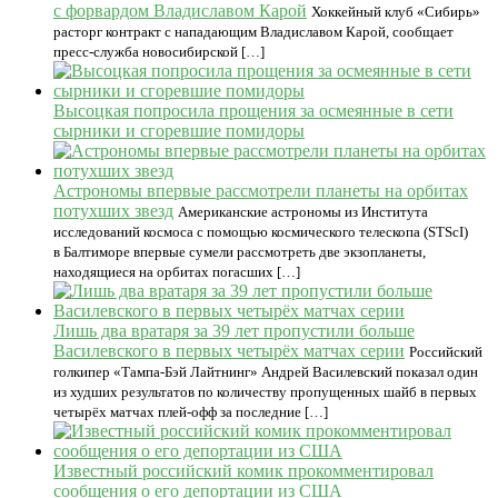
с форвардом Владиславом Карой
Хоккейный клуб «Сибирь»
расторг контракт с нападающим Владиславом Карой, сообщает
пресс-служба новосибирской […]
Высоцкая попросила прощения за осмеянные в сети
сырники и сгоревшие помидоры
Астрономы впервые рассмотрели планеты на орбитах
потухших звезд
Американские астрономы из Института
исследований космоса с помощью космического телескопа (STScI)
в Балтиморе впервые сумели рассмотреть две экзопланеты,
находящиеся на орбитах погасших […]
Лишь два вратаря за 39 лет пропустили больше
Василевского в первых четырёх матчах серии
Российский
голкипер «Тампа-Бэй Лайтнинг» Андрей Василевский показал один
из худших результатов по количеству пропущенных шайб в первых
четырёх матчах плей-офф за последние […]
Известный российский комик прокомментировал
сообщения о его депортации из США