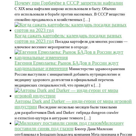
Почему при Горбачёве в СССР запретили нафталин
С XIX века нафталин широко использовали в быту. Обычно
его использовали в борьбе против насекомых. В СССР вещество
спокойно продавалось в хозяйственных […]
Когда сажать картофель: календарь посадки разных
сортов на 2023 год
Посадка картофеля для многих россиян —
ключевое весеннее мероприятие в огороде.
Евгения Ермолаева: Рынок БАДов в России ждут
кардинальные изменения
Министерство здравоохранения
России выступило с инициативой добавить нутрициологию и
медицину здорового долголетия в официальный перечень
медицинских специальностей, что приведёт к […]
Авторы Dark and Darker — инди-герои от мира игровой
индустрии
Последние несколько месяцев были тяжелыми
для разработчиков Dark and Darker: гибрида dungeon crawler
и extraction-шутера в антураже темного […]
Милохину
поставили синяк под глазом
Блогер Даня Милохин
опубликовал в Instagram (владелец компания Meta признана в России