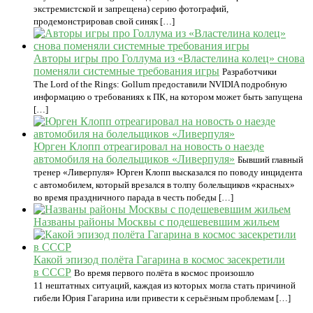
экстремистской и запрещена) серию фотографий,
продемонстрировав свой синяк […]
Авторы игры про Голлума из «Властелина колец» снова
поменяли системные требования игры
Разработчики
The Lord of the Rings: Gollum предоставили NVIDIA подробную
информацию о требованиях к ПК, на котором может быть запущена
[…]
Юрген Клопп отреагировал на новость о наезде
автомобиля на болельщиков «Ливерпуля»
Бывший главный
тренер «Ливерпуля» Юрген Клопп высказался по поводу инцидента
с автомобилем, который врезался в толпу болельщиков «красных»
во время праздничного парада в честь победы […]
Названы районы Москвы с подешевевшим жильем
Какой эпизод полёта Гагарина в космос засекретили
в СССР
Во время первого полёта в космос произошло
11 нештатных ситуаций, каждая из которых могла стать причиной
гибели Юрия Гагарина или привести к серьёзным проблемам […]