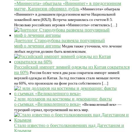
«Миннесота» обыграла «Виннипег» в предсезонном
матче, Капризов оформил дубль
«Миннесота» обыграла
«Виннипег» в домашнем предсезонном матче Национальной
хоккейной лиги (НХЛ). Встреча завершилась со счетом 8:5.
Несколько российских игроков «Миннесоты» отметились […]
Диетолог Стародубова развеяла популярный
миф о лечении ангины
Медик также уточнила, что лечение
любых недугов должно быть комплексным.
Российский импорт зимней одежды из Китая сократился
на 60%
Россия более чем в два раза сократила импорт зимней
верхней одежды из Китая. За год поставок стало меньше почти
на 60%, что произошло на фоне роста собственного […]
2 млн долларов на костюмы и декорации: факты
о съемках «Великолепного века»
«Великолепный век» —
турецкий сериал, прогремевший на весь мир.
Стало известно о боестолкновениях над Дагестаном и
Крымом