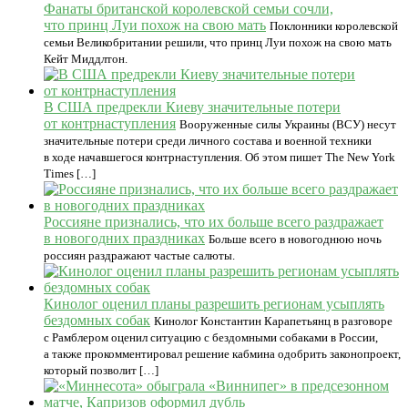
Фанаты британской королевской семьи сочли,
что принц Луи похож на свою мать
Поклонники королевской
семьи Великобритании решили, что принц Луи похож на свою мать
Кейт Миддлтон.
В США предрекли Киеву значительные потери
от контрнаступления
Вооруженные силы Украины (ВСУ) несут
значительные потери среди личного состава и военной техники
в ходе начавшегося контрнаступления. Об этом пишет The New York
Times […]
Россияне признались, что их больше всего раздражает
в новогодних праздниках
Больше всего в новогоднюю ночь
россиян раздражают частые салюты.
Кинолог оценил планы разрешить регионам усыплять
бездомных собак
Кинолог Константин Карапетьянц в разговоре
с Рамблером оценил ситуацию с бездомными собаками в России,
а также прокомментировал решение кабмина одобрить законопроект,
который позволит […]