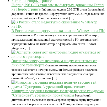
Гибрид 296 GTB стал самым быстрым дорожным Ferrari
на Нюрбургринге
Гибридная модель 296 GTB стала быстрейшей
дорожной Ferrari на трассе Нюрбургринг. Летом 2021 года в линейке
легендарной марки Ferrari появился новый […]
В России стало недоступно скачивание WhatsApp на ПК
Пользователи из России не могут скачать приложение WhatsApp,
принадлежащий признанной экстремистской в РФ американской
корпорации Meta, на компьютер с официального сайта. В этом
убедился […]
Эксперты советуют некоторым людям отказаться от
личного транспорта
Согласно новому исследованию, если
человек работает в ночную смену, он больше рискует получить
хроническое заболевание, известное как "нарушение сна при
сменной работе", и в три раза […]
Минкульт разрешил показать полную версию гей-драмы
“Супернова”, урезанной прокатчиком
Российский
дистрибьютор вырезал из фильма трехминутную сцену неудачной
попытки гей-пары заняться сексом. В Минкульт была подана уже