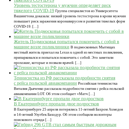
Уровень тестостерона у мужчин определяет риск
тяжелого COVID-19
Группа специалистов из Университета
Вашингтона доказала: низкий уровень тестостерона в крови мужчин
повышает риск заражения коронавирусом и развития тяжелых форм
COVID-19. […]
Житель Подмосковья попытался покончить с собой в
машине возле поликлиники
В подмосковных Мытищах
местный житель приехал на Lexus к одной из местных поликлиник,
припарковался и попытался покончить с собой. Это заметили
прохожие, которые и позвали врачей. […]
Теннисистка из РФ рассказала подробности снятия
с рейса польской авиакомпании
Российская теннисистка
Виталия Дьяченко рассказала подробности снятия с рейса польской
авиакомпании LOT. Об этом сообщает «Матч […]
В Екатеринбурге пропали двое подростков
В Екатеринбурге 25 апреля потерялись 11-летний Бахром Ахмедов
и 14-летний Улугбек Баходур. Об этом сообщили волонтеры
поискового отряда […]