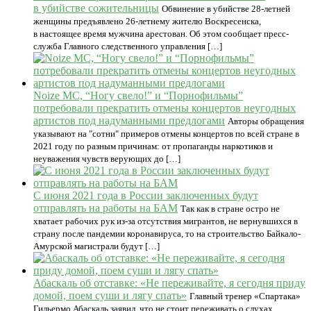
в убийстве сожительницы
Обвинение в убийстве 28-летней
женщины предъявлено 26-летнему жителю Воскресенска,
в настоящее время мужчина арестован. Об этом сообщает пресс-
служба Главного следственного управления […]
Noize MC, “Ногу свело!” и “Порнофильмы”
потребовали прекратить отмены концертов неугодных
артистов под надуманными предлогами
Авторы обращения
указывают на "сотни" примеров отмены концертов по всей стране в
2021 году по разным причинам: от пропаганды наркотиков и
неуважения чувств верующих до […]
С июня 2021 года в России заключенных будут
отправлять на работы на БАМ
Так как в стране остро не
хватает рабочих рук из-за отсутствия мигрантов, не вернувшихся в
страну после пандемии коронавируса, то на строительство Байкало-
Амурской магистрали будут […]
Абаскаль об отставке: «Не переживайте, я сегодня приду
домой, поем суши и лягу спать»
Главный тренер «Спартака»
Гильермо Абаскаль заявил, что не стоит переживать о слухах