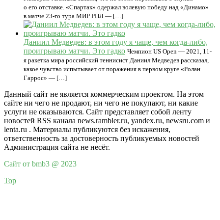
о его отставке. «Спартак» одержал волевую победу над «Динамо»
в матче 23‑го тура МИР РПЛ — […]
Даниил Медведев: в этом году я чаще, чем когда-либо,
проигрываю матчи. Это гадко
Чемпион US Open — 2021, 11-
я ракетка мира российский теннисист Даниил Медведев рассказал,
какое чувство испытывает от поражения в первом круге «Ролан
Гаррос» — […]
Данный сайт не является коммерческим проектом. На этом
сайте ни чего не продают, ни чего не покупают, ни какие
услуги не оказываются. Сайт представляет собой ленту
новостей RSS канала news.rambler.ru, yandex.ru, newsru.com и
lenta.ru . Материалы публикуются без искажения,
ответственность за достоверность публикуемых новостей
Администрация сайта не несёт.
Сайт от bmb3 @ 2023
Top