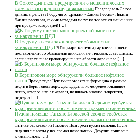
В Союзе дачников предупредили о мошеннических
схемах с загородной недвижимостью
Председатель Союза
дачников, депутат Госдумы от фракции «Единая Россия» Никита
Чаплин рассказал, какими методами могут пользоваться мошенники
при продаже загородной […]
В Госдуму внесли законопроект об амнистии
за нарушения ПДД
В Государственную думу внесен проект
постановления об объявлении амнистии для граждан, совершивших
административные правонарушения в области дорожного […]
В Беринговом море обнаружили большое нефтяное
пятно
Прокуратура Чукотки проверяет информацию о разливе
нефти в Беринговом море. Двенадцатикилометровое топливное
пятно, которое шло от корабля, появилось в заливе Лаврентия,
передает […]
Нужна помощь: Татьяне Баркаевой срочно требуется
курс реабилитации после тяжелой травмы позвоночника
Татьяне Баркаевой из Нижнего Новгорода нужна помощь. После
падения с высоты у нее сломан позвоночник. Девушка прикована
к инвалидному […]